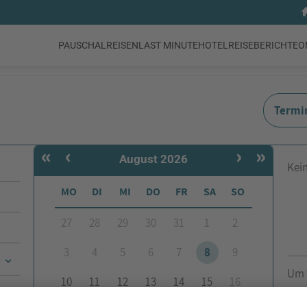
PAUSCHALREISEN
LAST MINUTE
HOTEL
REISEBERICHTE
O
Termi
«
‹
›
»
August 2026
Kei
MO
DI
MI
DO
FR
SA
SO
27
28
29
30
31
1
2
3
4
5
6
7
8
9
Um 
10
11
12
13
14
15
16