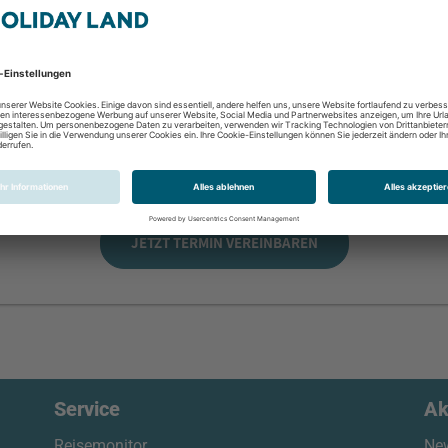
17
18
19
20
21
22
23
24
25
26
27
28
29
30
31
1
2
3
4
5
6
Diese Website wird durch hCaptcha geschützt.
Datenschutzerklärung
Nutzungsbedingungen
|
JETZT TERMIN VEREINBAREN
Service
Ak
Reisemonitor
New