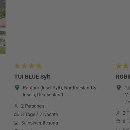
TUI BLUE Sylt
ROBI
Rantum (Insel Sylt), Nordfriesland &
Gö
Inseln, Deutschland
Me
De
2 Personen
2 P
8 Tage / 7 Nächte
8 T
Selbstverpflegung
Vol