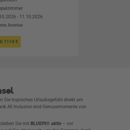
ppelzimmer
10.2026 - 11.10.2026
ene Anreise
ab
1114 €
nsel
 Sie tropisches Urlaubsgefühl direkt am
 Dank All Inclusive sind Genussmomente von
leiben Sie mit
BLUEf!t® aktiv
– vor