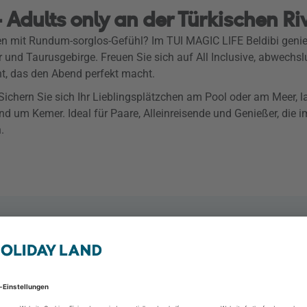
 Adults only an der Türkischen Ri
en mit Rundum-sorglos-Gefühl? Im TUI MAGIC LIFE Beldibi geni
und Taurusgebirge. Freuen Sie sich auf All Inclusive, abwechsl
nt, das den Abend perfekt macht.
Sichern Sie sich Ihr Lieblingsplätzchen am Pool oder am Meer, 
d um Kemer. Ideal für Paare, Alleinreisende und Genießer, die 
.
TUI Magic Life Beldib
Kemer - Beldibi, Kemer &
2 Personen