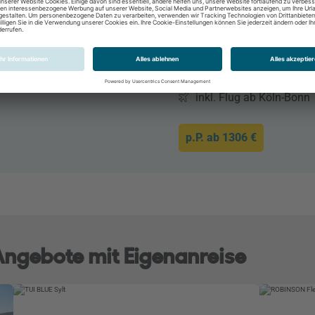
8 Tage / 7 Nächte
All Inclusive
Doppelzimmer
13.10.2026 - 21.10.202
inkl. Flug ab Köln-Bonn
p.P. ab
1306 €
 Angebote mit Eigenanreise