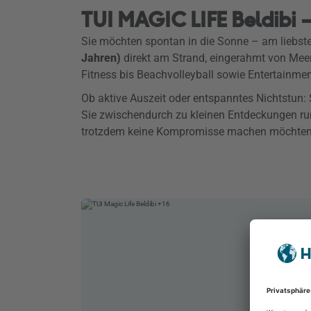
TUI MAGIC LIFE Beldibi –
Sie möchten spontan in die Sonne – am liebst
Jahren)
direkt am Strand, eingerahmt von Meer 
Fitness bis Beachvolleyball sowie Entertainme
Ob aktive Auszeit oder entspanntes Nichtstun: 
Sie zwischendurch zu kleinen Entdeckungen run
trotzdem keine Kompromisse machen möchten