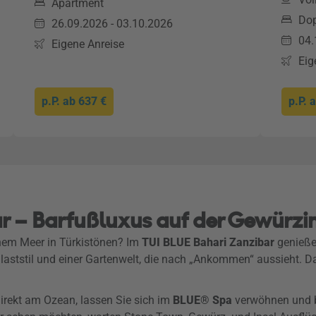
Apartment
Do
26.09.2026 - 03.10.2026
04.
Eigene Anreise
Eig
p.P. ab
637 €
p.P. 
r – Barfußluxus auf der Gewürzi
nem Meer in Türkistönen? Im
TUI BLUE Bahari Zanzibar
genießen
Palaststil und einer Gartenwelt, die nach „Ankommen“ aussieht.
direkt am Ozean, lassen Sie sich im
BLUE® Spa
verwöhnen und b