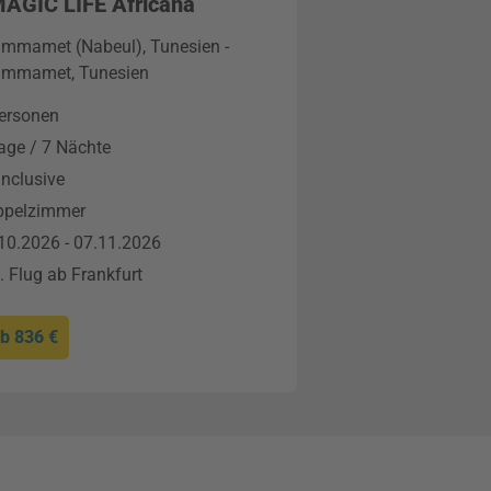
MAGIC LIFE Africana
mmamet (Nabeul), Tunesien -
mmamet, Tunesien
ersonen
age / 7 Nächte
 Inclusive
ppelzimmer
10.2026 - 07.11.2026
l. Flug ab Frankfurt
ab
836 €