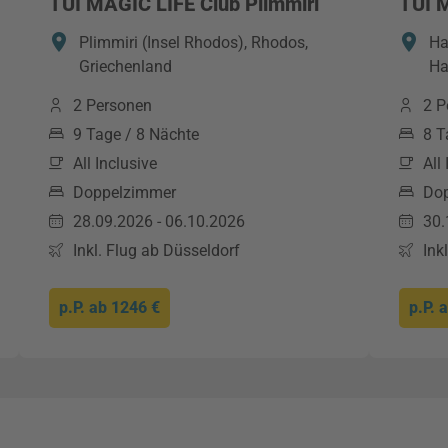
TUI MAGIC LIFE Club Plimmiri
TUI 
Plimmiri (Insel Rhodos), Rhodos,
Ha
Griechenland
Ha
2 Personen
2 P
9 Tage / 8 Nächte
8 T
All Inclusive
All
Doppelzimmer
Do
28.09.2026 - 06.10.2026
30.
Inkl. Flug ab Düsseldorf
Ink
p.P. ab
1246 €
p.P. 