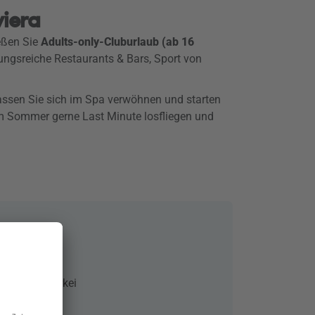
viera
eßen Sie
Adults-only-Cluburlaub (ab 16
ungsreiche Restaurants & Bars, Sport von
lassen Sie sich im Spa verwöhnen und starten
im Sommer gerne Last Minute losfliegen und
i +16
 Beldibi, Türkei